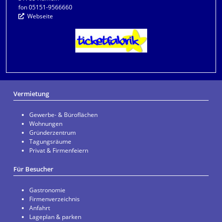
fon 05151-9566660
Webseite
Vermietung
Gewerbe- & Büroflächen
Wohnungen
Gründerzentrum
Tagungsräume
Privat & Firmenfeiern
Für Besucher
Gastronomie
Firmenverzeichnis
Anfahrt
Lageplan & parken