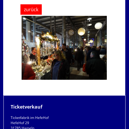
zurück
Ticketverkauf
Ticketfabrik im HefeHof
HefeHof 29
31785 Hameln