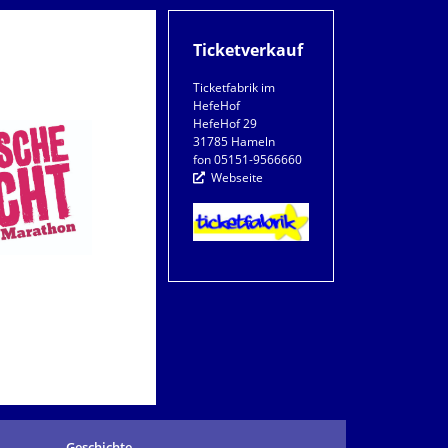
Ticketverkauf
Ticketfabrik im
HefeHof
HefeHof 29
31785 Hameln
fon 05151-9566660
Webseite
Geschichte