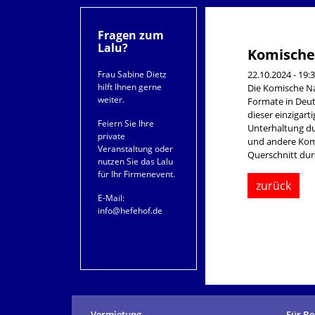
Fragen zum
Lalu?
Komische
Frau Sabine Dietz
22.10.2024 - 19:
hilft Ihnen gerne
Die Komische Na
weiter.
Formate in Deut
dieser einzigar
Feiern Sie Ihre
Unterhaltung du
private
und andere Komi
Veranstaltung oder
Querschnitt dur
nutzen Sie das Lalu
für Ihr Firmenevent.
zurück
E-Mail:
info@hefehof.de
Vermietung
Für Be